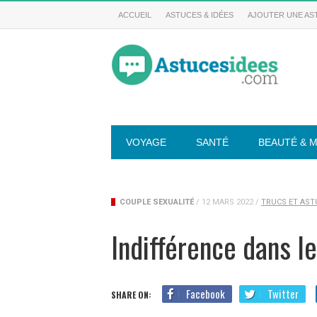
ACCUEIL
ASTUCES & IDÉES
AJOUTER UNE AST
VOYAGE
SANTÉ
BEAUTÉ & 
COUPLE SEXUALITÉ
/
12 MARS 2022
/
TRUCS ET AST
Indifférence dans le
Facebook
Twitter
SHARE ON: