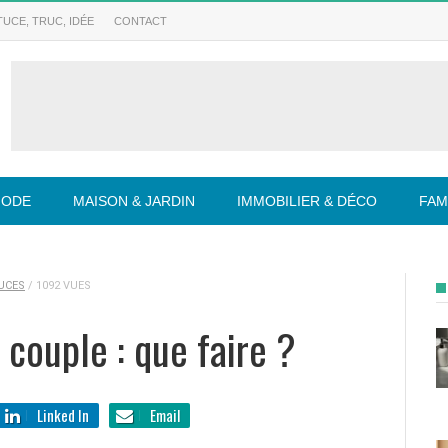
UCE, TRUC, IDÉE
CONTACT
MODE
MAISON & JARDIN
IMMOBILIER & DÉCO
FAM
UCES
/
1092 VUES
 couple : que faire ?
Linked In
Email