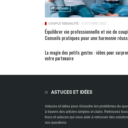
967 vues
COUPLE SEXUALITÉ
/
5 OCTOBRE 2023
Équilibrer vie professionnelle et vie de coupl
Conseils pratiques pour une harmonie réuss
La magie des petits gestes : idées pour surpre
votre partenaire
ASTUCES ET IDÉES
Astuces et idées pour résoudre les problèmes du quo
à travers des articles simples et clairs. Retrouvez tous
trucs et astuces qui vous aide à retrouver des solutio
vos questions