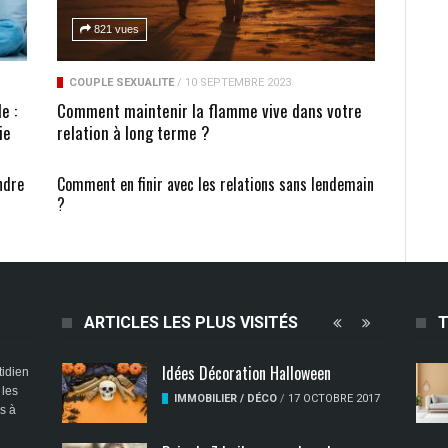
821 vues
COUPLE SEXUALITÉ
/
10 SEPTEMBRE 2023
e :
Comment maintenir la flamme vive dans votre
ie
relation à long terme ?
ndre
Comment en finir avec les relations sans lendemain
?
ARTICLES LES PLUS VISITÉS
T
Idées Décoration Halloween
tidien
 les
IMMOBILIER / DÉCO
/
17 OCTOBRE 2017
ns à